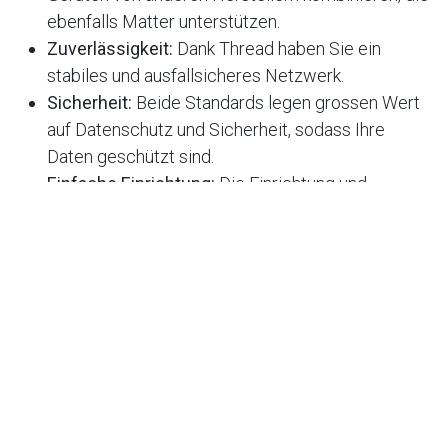
ebenfalls Matter unterstützen.
Zuverlässigkeit:
Dank Thread haben Sie ein
stabiles und ausfallsicheres Netzwerk.
Sicherheit:
Beide Standards legen grossen Wert
auf Datenschutz und Sicherheit, sodass Ihre
Daten geschützt sind.
Einfache Einrichtung:
Die Einrichtung und
Integration in Ihres bestehendes Smart Home
System ist kinderleicht.
Evolutionäre Features:
Natürlich kommt es auf
die Technologie an – aber erst die richtige
Anwendung macht ein Produkt wirklich
herausragend. Bei uns gehen innovative Features
Hand in Hand mit bahnbrechender Technologie,
um Produkte zu schaffen, die nicht nur
funktionieren, sondern Massstäbe setzen. Erleben