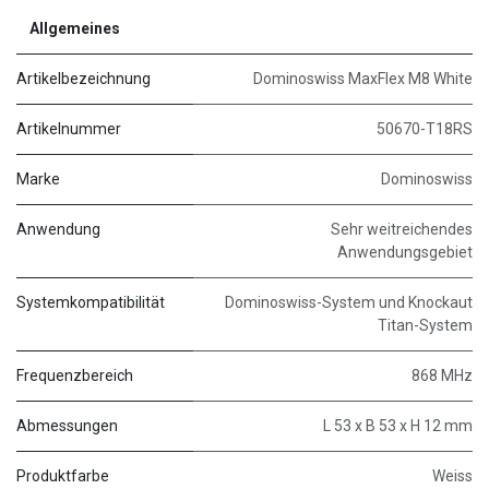
Allgemeines
Artikelbezeichnung
Dominoswiss MaxFlex M8 White
Artikelnummer
50670-T18RS
Marke
Dominoswiss
Anwendung
Sehr weitreichendes
Anwendungsgebiet
Systemkompatibilität
Dominoswiss-System und Knockaut
Titan-System
Frequenzbereich
868 MHz
Abmessungen
L 53 x B 53 x H 12 mm
Produktfarbe
Weiss