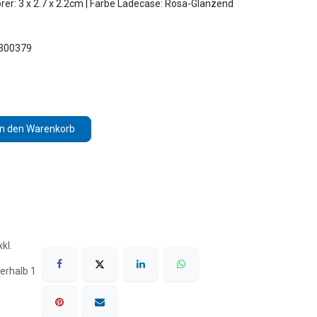
er: 3 x 2.7 x 2.2cm | Farbe Ladecase: Rosa-Glänzend
3300379
In den Warenkorb
kl.
erhalb 1