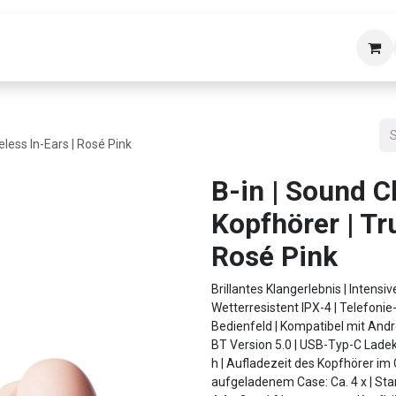
bäudetechnik
Helpdesk
Über uns
Kon
eless In-Ears | Rosé Pink
B-in | Sound Cl
Kopfhörer | Tr
Rosé Pink
Brillantes Klangerlebnis | Intensiv
Wetterresistent IPX-4 | Telefonie
Bedienfeld | Kompatibel mit Andr
BT Version 5.0 | USB-Typ-C Ladek
h | Aufladezeit des Kopfhörer im 
aufgeladenem Case: Ca. 4 x | Sta