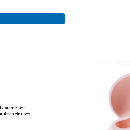
allklarem Klang,
truktion ein noch