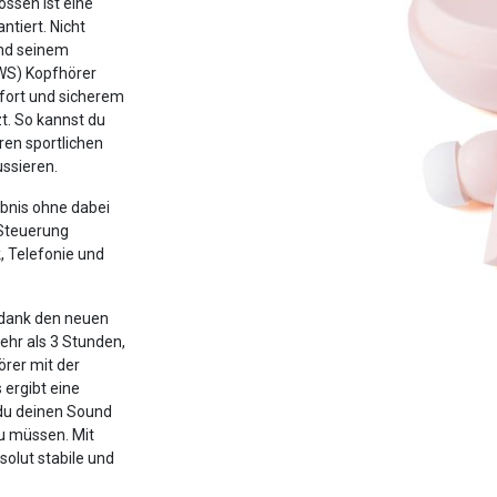
össen ist eine
ntiert. Nicht
und seinem
TWS) Kopfhörer
fort und sicherem
t. So kannst du
ren sportlichen
ussieren.
ebnis ohne dabei
-Steuerung
, Telefonie und
 dank den neuen
mehr als 3 Stunden,
rer mit der
ergibt eine
 du deinen Sound
u müssen. Mit
solut stabile und