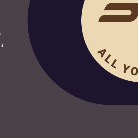
r
,
nd