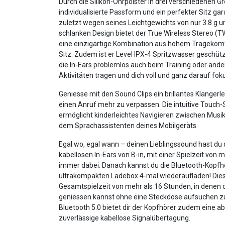
Durch die Silikon-Ohrpolster in drei verschiedenen Gr
individualisierte Passform und ein perfekter Sitz gara
zuletzt wegen seines Leichtgewichts von nur 3.8 g 
schlanken Design bietet der True Wireless Stereo (
eine einzigartige Kombination aus hohem Tragekom
Sitz. Zudem ist er Level IPX-4 Spritzwasser geschütz
die In-Ears problemlos auch beim Training oder ande
Aktivitäten tragen und dich voll und ganz darauf fok
Geniesse mit den Sound Clips ein brillantes Klangerl
einen Anruf mehr zu verpassen. Die intuitive Touch
ermöglicht kinderleichtes Navigieren zwischen Musik
dem Sprachassistenten deines Mobilgeräts.
Egal wo, egal wann – deinen Lieblingssound hast du
kabellosen In-Ears von B-in, mit einer Spielzeit von 
immer dabei. Danach kannst du die Bluetooth-Kopfhö
ultrakompakten Ladebox 4-mal wiederaufladen! Dies 
Gesamtspielzeit von mehr als 16 Stunden, in denen
geniessen kannst ohne eine Steckdose aufsuchen z
Bluetooth 5.0 bietet dir der Kopfhörer zudem eine ab
zuverlässige kabellose Signalübertagung.