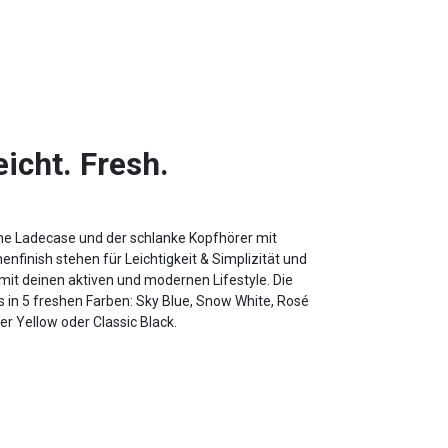
eicht. Fresh.
he Ladecase und der schlanke Kopfhörer mit
nfinish stehen für Leichtigkeit & Simplizität und
mit deinen aktiven und modernen Lifestyle. Die
s in 5 freshen Farben: Sky Blue, Snow White, Rosé
r Yellow oder Classic Black.