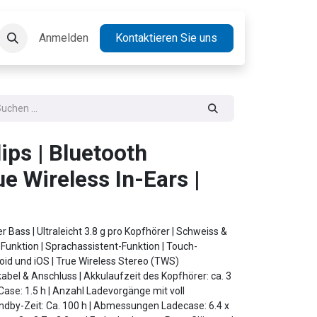
takt
Anmelden
Jobs
Kontaktieren Sie uns
ips | Bluetooth
ue Wireless In-Ears |
er Bass | Ultraleicht 3.8 g pro Kopfhörer | Schweiss &
-Funktion | Sprachassistent-Funktion | Touch-
oid und iOS | True Wireless Stereo (TWS)
abel & Anschluss | Akkulaufzeit des Kopfhörer: ca. 3
Case: 1.5 h | Anzahl Ladevorgänge mit voll
ndby-Zeit: Ca. 100 h | Abmessungen Ladecase: 6.4 x