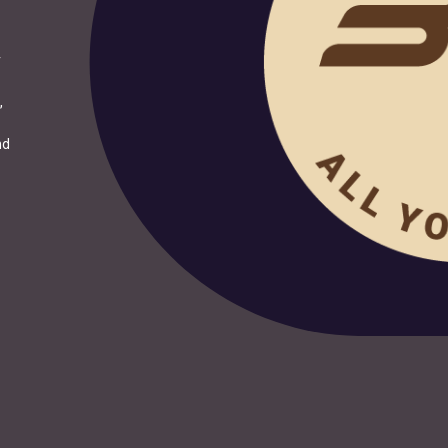
r
,
nd