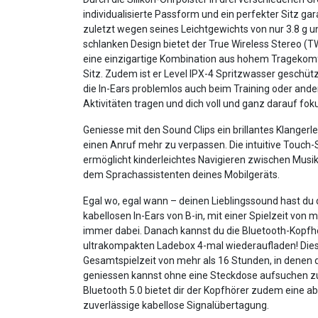
individualisierte Passform und ein perfekter Sitz gara
zuletzt wegen seines Leichtgewichts von nur 3.8 g 
schlanken Design bietet der True Wireless Stereo (
eine einzigartige Kombination aus hohem Tragekom
Sitz. Zudem ist er Level IPX-4 Spritzwasser geschütz
die In-Ears problemlos auch beim Training oder ande
Aktivitäten tragen und dich voll und ganz darauf fok
Geniesse mit den Sound Clips ein brillantes Klangerl
einen Anruf mehr zu verpassen. Die intuitive Touch
ermöglicht kinderleichtes Navigieren zwischen Musik
dem Sprachassistenten deines Mobilgeräts.
Egal wo, egal wann – deinen Lieblingssound hast du
kabellosen In-Ears von B-in, mit einer Spielzeit von 
immer dabei. Danach kannst du die Bluetooth-Kopfhö
ultrakompakten Ladebox 4-mal wiederaufladen! Dies 
Gesamtspielzeit von mehr als 16 Stunden, in denen
geniessen kannst ohne eine Steckdose aufsuchen z
Bluetooth 5.0 bietet dir der Kopfhörer zudem eine ab
zuverlässige kabellose Signalübertagung.