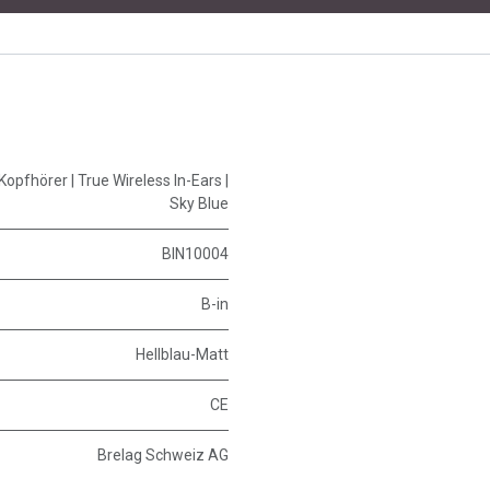
Kopfhörer | True Wireless In-Ears |
Sky Blue
BIN10004
B-in
Hellblau-Matt
CE
Brelag Schweiz AG