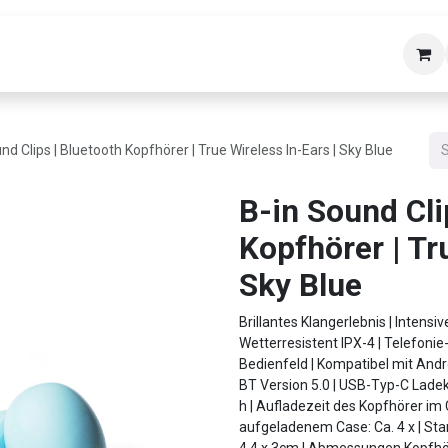
bäudetechnik
Helpdesk
Über uns
Kon
nd Clips | Bluetooth Kopfhörer | True Wireless In-Ears | Sky Blue
B-in Sound Cli
Kopfhörer | Tr
Sky Blue
Brillantes Klangerlebnis | Intensiv
Wetterresistent IPX-4 | Telefonie
Bedienfeld | Kompatibel mit Andr
BT Version 5.0 | USB-Typ-C Ladek
h | Aufladezeit des Kopfhörer im 
aufgeladenem Case: Ca. 4 x | Sta