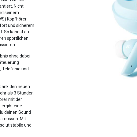
ntiert. Nicht
und seinem
TWS) Kopfhörer
fort und sicherem
t. So kannst du
ren sportlichen
ussieren.
ebnis ohne dabei
-Steuerung
, Telefonie und
 dank den neuen
mehr als 3 Stunden,
rer mit der
ergibt eine
 du deinen Sound
u müssen. Mit
solut stabile und