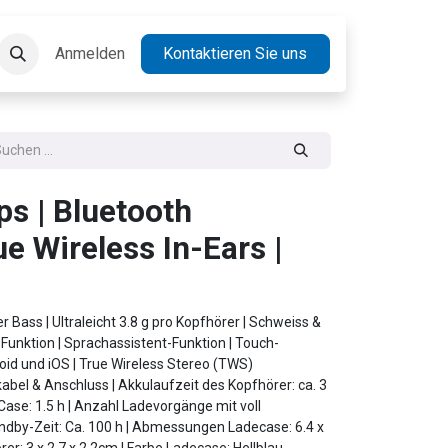
takt
Anmelden
Jobs
Kontaktieren Sie uns
ps | Bluetooth
ue Wireless In-Ears |
er Bass | Ultraleicht 3.8 g pro Kopfhörer | Schweiss &
-Funktion | Sprachassistent-Funktion | Touch-
oid und iOS | True Wireless Stereo (TWS)
abel & Anschluss | Akkulaufzeit des Kopfhörer: ca. 3
Case: 1.5 h | Anzahl Ladevorgänge mit voll
ndby-Zeit: Ca. 100 h | Abmessungen Ladecase: 6.4 x