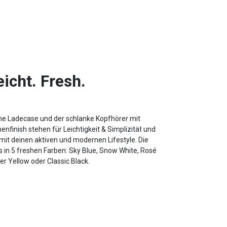
eicht. Fresh.
he Ladecase und der schlanke Kopfhörer mit
nfinish stehen für Leichtigkeit & Simplizität und
mit deinen aktiven und modernen Lifestyle. Die
s in 5 freshen Farben: Sky Blue, Snow White, Rosé
r Yellow oder Classic Black.