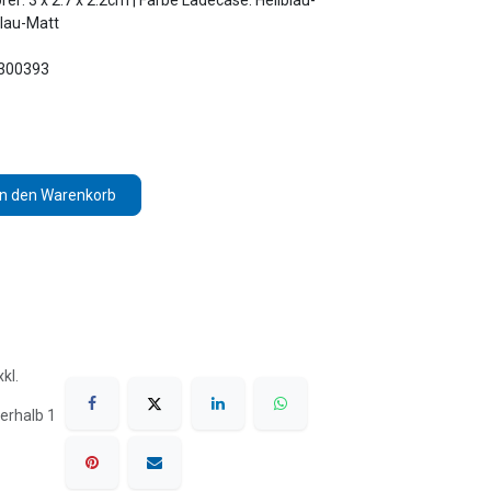
r: 3 x 2.7 x 2.2cm | Farbe Ladecase: Hellblau-
blau-Matt
3300393
In den Warenkorb
kl.
erhalb 1