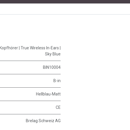
Kopfhörer | True Wireless In-Ears |
Sky Blue
BIN10004
B-in
Hellblau-Matt
CE
Brelag Schweiz AG