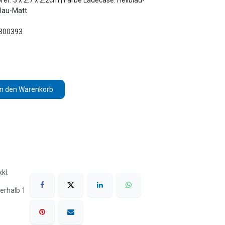
r: 3 x 2.7 x 2.2cm | Farbe Ladecase: Hellblau-
blau-Matt
3300393
In den Warenkorb
kl.
erhalb 1