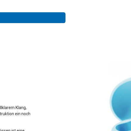
allklarem Klang,
truktion ein noch
össen ist eine