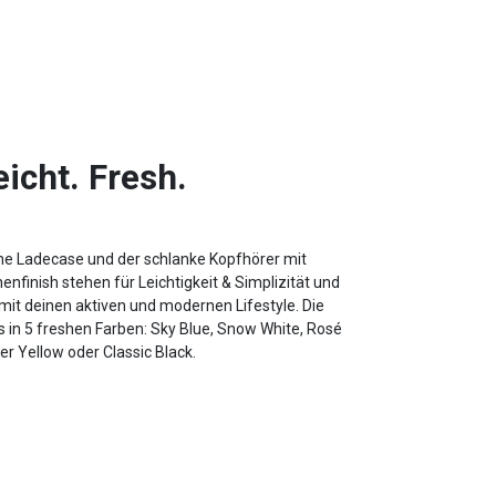
eicht. Fresh.
he Ladecase und der schlanke Kopfhörer mit
nfinish stehen für Leichtigkeit & Simplizität und
mit deinen aktiven und modernen Lifestyle. Die
s in 5 freshen Farben: Sky Blue, Snow White, Rosé
r Yellow oder Classic Black.