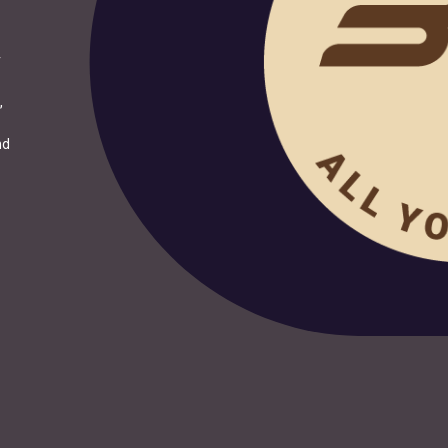
r
,
nd