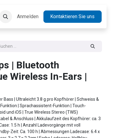
takt
Anmelden
Jobs
Kontaktieren Sie uns
ps | Bluetooth
ue Wireless In-Ears |
er Bass | Ultraleicht 3.8 g pro Kopfhörer | Schweiss &
-Funktion | Sprachassistent-Funktion | Touch-
oid und iOS | True Wireless Stereo (TWS)
abel & Anschluss | Akkulaufzeit des Kopfhörer: ca. 3
Case: 1.5 h | Anzahl Ladevorgänge mit voll
ndby-Zeit: Ca. 100 h | Abmessungen Ladecase: 6.4 x