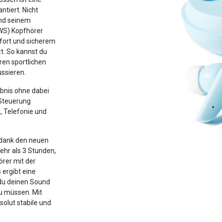
ntiert. Nicht
und seinem
TWS) Kopfhörer
fort und sicherem
t. So kannst du
ren sportlichen
ussieren.
ebnis ohne dabei
-Steuerung
, Telefonie und
 dank den neuen
mehr als 3 Stunden,
rer mit der
ergibt eine
 du deinen Sound
u müssen. Mit
solut stabile und