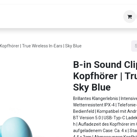
bäudetechnik
Helpdesk
Über uns
Kon
Kopfhörer | True Wireless In-Ears | Sky Blue
B-in Sound Cli
Kopfhörer | Tr
Sky Blue
Brillantes Klangerlebnis | Intensiv
Wetterresistent IPX-4 | Telefonie
Bedienfeld | Kompatibel mit Andr
BT Version 5.0 | USB-Typ-C Ladek
h | Aufladezeit des Kopfhörer im 
aufgeladenem Case: Ca. 4 x | Sta