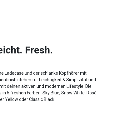
eicht. Fresh.
he Ladecase und der schlanke Kopfhörer mit
nfinish stehen für Leichtigkeit & Simplizität und
mit deinen aktiven und modernen Lifestyle. Die
s in 5 freshen Farben: Sky Blue, Snow White, Rosé
r Yellow oder Classic Black.