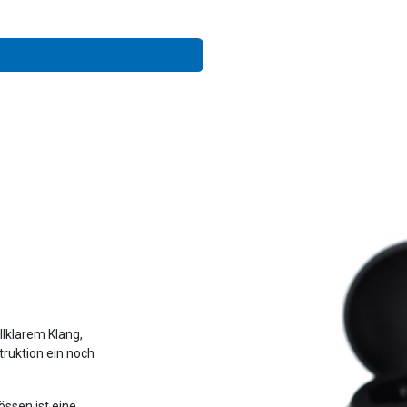
allklarem Klang,
truktion ein noch
össen ist eine