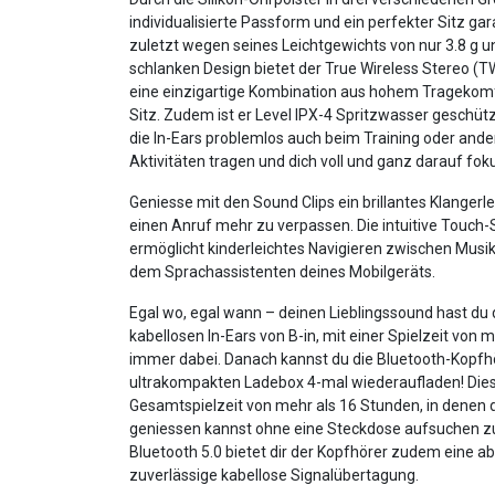
individualisierte Passform und ein perfekter Sitz gara
zuletzt wegen seines Leichtgewichts von nur 3.8 g 
schlanken Design bietet der True Wireless Stereo (
eine einzigartige Kombination aus hohem Tragekom
Sitz. Zudem ist er Level IPX-4 Spritzwasser geschütz
die In-Ears problemlos auch beim Training oder ande
Aktivitäten tragen und dich voll und ganz darauf fok
Geniesse mit den Sound Clips ein brillantes Klangerl
einen Anruf mehr zu verpassen. Die intuitive Touch
ermöglicht kinderleichtes Navigieren zwischen Musik
dem Sprachassistenten deines Mobilgeräts.
Egal wo, egal wann – deinen Lieblingssound hast du
kabellosen In-Ears von B-in, mit einer Spielzeit von 
immer dabei. Danach kannst du die Bluetooth-Kopfhö
ultrakompakten Ladebox 4-mal wiederaufladen! Dies 
Gesamtspielzeit von mehr als 16 Stunden, in denen
geniessen kannst ohne eine Steckdose aufsuchen z
Bluetooth 5.0 bietet dir der Kopfhörer zudem eine ab
zuverlässige kabellose Signalübertagung.