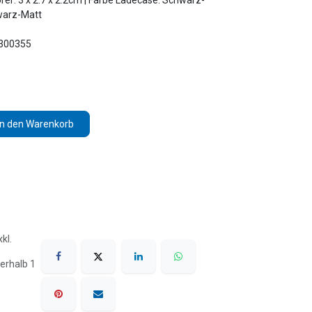
er: 3 x 2.7 x 2.2cm | Farbe Ladecase: Schwarz-
warz-Matt
3300355
In den Warenkorb
kl.
erhalb 1