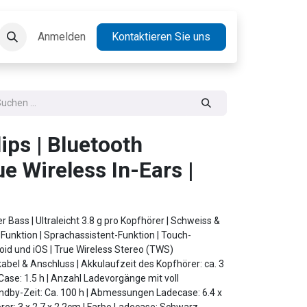
takt
Anmelden
Jobs
Kontaktieren Sie uns
ips | Bluetooth
ue Wireless In-Ears |
er Bass | Ultraleicht 3.8 g pro Kopfhörer | Schweiss &
-Funktion | Sprachassistent-Funktion | Touch-
oid und iOS | True Wireless Stereo (TWS)
abel & Anschluss | Akkulaufzeit des Kopfhörer: ca. 3
Case: 1.5 h | Anzahl Ladevorgänge mit voll
ndby-Zeit: Ca. 100 h | Abmessungen Ladecase: 6.4 x