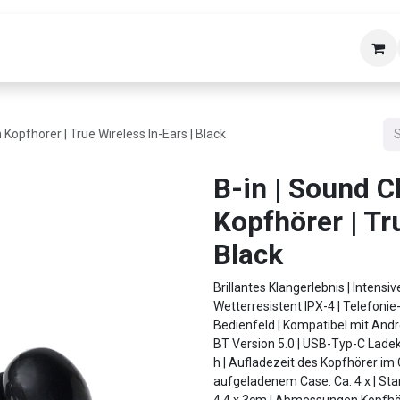
bäudetechnik
Helpdesk
Über uns
Kon
h Kopfhörer | True Wireless In-Ears | Black
B-in | Sound Cl
Kopfhörer | Tr
Black
Brillantes Klangerlebnis | Intensiv
Wetterresistent IPX-4 | Telefonie
Bedienfeld | Kompatibel mit Andr
BT Version 5.0 | USB-Typ-C Ladek
h | Aufladezeit des Kopfhörer im 
aufgeladenem Case: Ca. 4 x | Sta