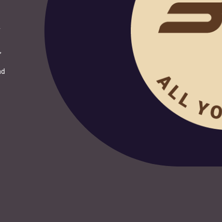
r
,
nd