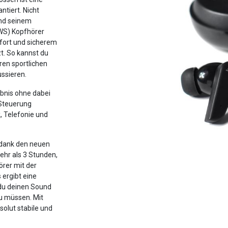
ntiert. Nicht
und seinem
TWS) Kopfhörer
fort und sicherem
t. So kannst du
ren sportlichen
ussieren.
ebnis ohne dabei
-Steuerung
, Telefonie und
 dank den neuen
mehr als 3 Stunden,
rer mit der
ergibt eine
 du deinen Sound
u müssen. Mit
solut stabile und