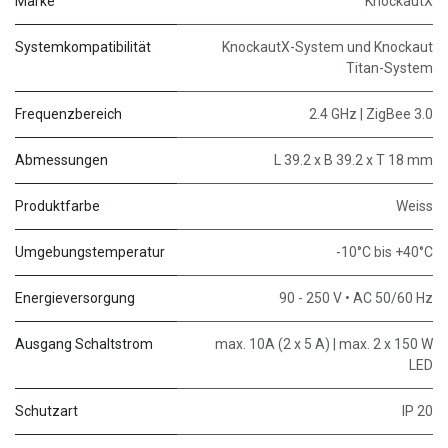
Marke
KnockautX
Systemkompatibilität
KnockautX-System und Knockaut
Titan-System
Frequenzbereich
2.4 GHz | ZigBee 3.0
Abmessungen
L 39.2 x B 39.2 x T 18 mm
Produktfarbe
Weiss
Umgebungstemperatur
-10°C bis +40°C
Energieversorgung
90 - 250 V • AC 50/60 Hz
Ausgang Schaltstrom
max. 10A (2 x 5 A) | max. 2 x 150 W
LED
Schutzart
IP 20