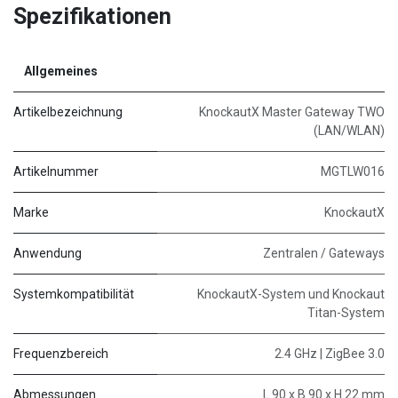
Spezifikationen
Allgemeines
Artikelbezeichnung
KnockautX Master Gateway TWO
(LAN/WLAN)
Artikelnummer
MGTLW016
Marke
KnockautX
Anwendung
Zentralen / Gateways
Systemkompatibilität
KnockautX-System und Knockaut
Titan-System
Frequenzbereich
2.4 GHz | ZigBee 3.0
Abmessungen
L 90 x B 90 x H 22 mm