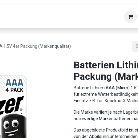
bäudetechnik
Helpdesk
Über uns
Kon
A 1.5V 4er Packung (Markenqualität)
Batterien Lit
Packung (Mark
Batterie Lithium AAA (Micro) 1.5 V
für extreme Wetterbeständigkeit
Einsatz z.B. für: KnockautX Mar
Die Marke variiert je nach Lagerb
hochwertige Markenbatterien nam
Das abgebildete Produktbild ist ei
von der Abbildung unterscheiden