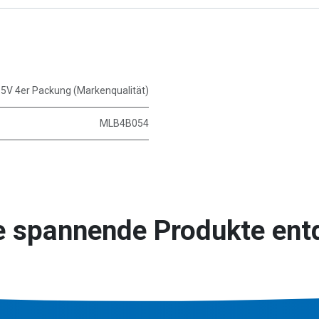
.5V 4er Packung (Markenqualität)
MLB4B054
e spannende Produkte ent