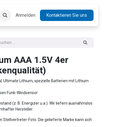
takt
Anmelden
Jobs
Kontaktieren Sie uns
hium AAA 1.5V 4er
enqualität)
, Ultimate Lithium, spezielle Batterien mit Lithium
.
kisen Funk-Windsensor
estand (z. B. Energizer u.a.). Wir liefern ausnahmslos
hafter Hersteller.
n Stellvertreter-Foto. Die gelieferte Marke kann sich
.