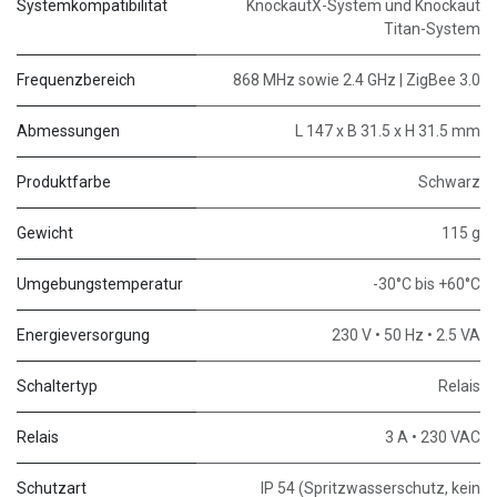
Systemkompatibilität
KnockautX-System und Knockaut
Titan-System
Frequenzbereich
868 MHz sowie 2.4 GHz | ZigBee 3.0
Abmessungen
L 147 x B 31.5 x H 31.5 mm
Produktfarbe
Schwarz
Gewicht
115 g
Umgebungstemperatur
-30°C bis +60°C
Energieversorgung
230 V • 50 Hz • 2.5 VA
Schaltertyp
Relais
Relais
3 A • 230 VAC
Schutzart
IP 54 (Spritzwasserschutz, kein