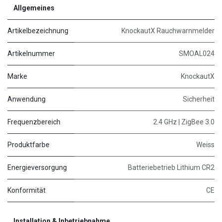
Allgemeines
Artikelbezeichnung
KnockautX Rauchwarnmelder
Artikelnummer
SMOAL024
Marke
KnockautX
Anwendung
Sicherheit
Frequenzbereich
2.4 GHz | ZigBee 3.0
Produktfarbe
Weiss
Energieversorgung
Batteriebetrieb Lithium CR2
Konformität
CE
Installation & Inbetriebnahme