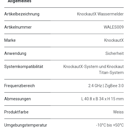
Allgemeines
Artikelbezeichnung
KnockautX Wassermelder
Artikelnummer
WALES009
Marke
KnockautX
Anwendung
Sicherheit
Systemkompatibilität
KnockautX-System und Knockaut
Titan-System
Frequenzbereich
2.4 GHz | ZigBee 3.0
Abmessungen
L 40.8 x B 34 x H 15 mm
Produktfarbe
Weiss
Umgebungstemperatur
-10°C bis +50°C