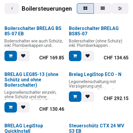
Boilersteuerungen
Boilerschalter BRELAG BS
Boilerschalter BRELAG
85-07 EB
BS85-07
Boilerschalter wie auch Schütz,
Boilerschalter (ohne Schütz)
inkl. Plombierkappen und
inkl. Plombierkappen
kräftige Käfigzug-
Anschlussklemmen.
Zolltarifnummer: 8536.3030
CHF
169.85
CHF
134.65
Einbauversion mit nur 54 mm
sehr schmal (platzsparend)
inklusive zwei LED's zur
unmissverständlichen
BRELAG LEG85-13 (ohne
Brelag LegiStop ECO - N
Statusanzeige. Möglichkeit der
Schütz und ohne
Ladung während der
Legionellenschaltung mit
Boilerschalter)
Hochtarifszeit (HT) mit
Verzögerung und
automatischer Rückstellung
automatischer Rückstellung -
Legionellenschalter einzeln,
auf “Normalbetrieb” in der
Steuerung ab Wärmepumpe.
ohne Schütz und ohne
CHF
292.15
Nacht und statistisch gestreute
Boilerschalter BS85-07, inkl.
Einschaltverzögerungen 10-
Lieferumfang:
Plombierkappen
120 sec (=keine
1x BS 85-07 WV S1
CHF
130.46
Einschaltstromspitzen).
Boilerschalter
Zolltarifnummer: 8536.3030
1x LEG 85-13
Lieferumfang:
Legionellenschalter
BRELAG LegiStop
Steuerschütz CTX 24 WV
1x BS 85-07 Boilerschalter
1x Steuerschütz Brelag 25A
1x Steuerschütz BRELAG 25A
230V 3NO+1NC
QuickInstall
S3 EB