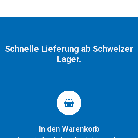
Steuerschütz Brelag 25A 230V
Lieferumfang:
3NO+1NC
1x Steuerschütz Brelag 25A
230V 3NO+1NC
2 Jahre Garantie |
2x Plombierkappe
Zolltarifnummer: 8536.3030
Steuerschütz Brelag 25A
2 Jahre Garantie |
Zolltarifnummer: 8536.4900
Schnelle Lieferung ab Schweizer
Lager.
In den Warenkorb