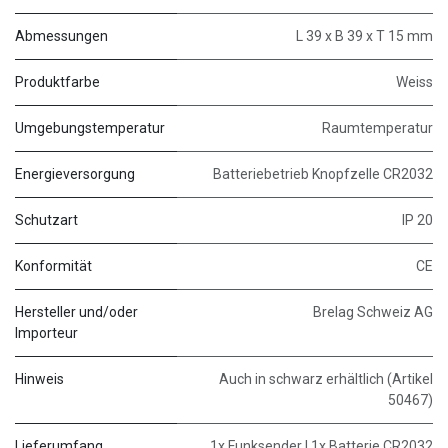
Abmessungen
L 39 x B 39 x T 15 mm
Produktfarbe
Weiss
Umgebungstemperatur
Raumtemperatur
Energieversorgung
Batteriebetrieb Knopfzelle CR2032
Schutzart
IP 20
Konformität
CE
Hersteller und/oder
Brelag Schweiz AG
Importeur
Hinweis
Auch in schwarz erhältlich (Artikel
50467)
Lieferumfang
1x Funksender | 1x Batterie CR2032