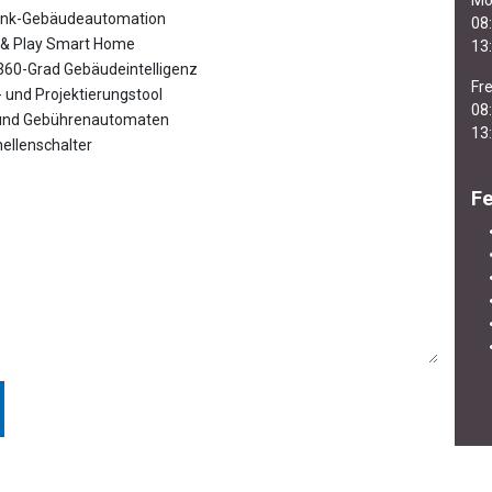
Mo
unk-Gebäudeautomation
08:
 & Play Smart Home
13:
 360-Grad Gebäudeintelligenz
Fre
- und Projektierungstool
08:
 und Gebührenautomaten
13:
nellenschalter
Fe