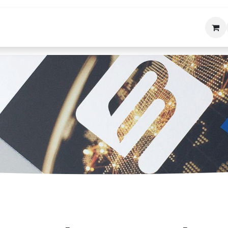
bäudetechnik
Helpdesk
Über uns
Kon