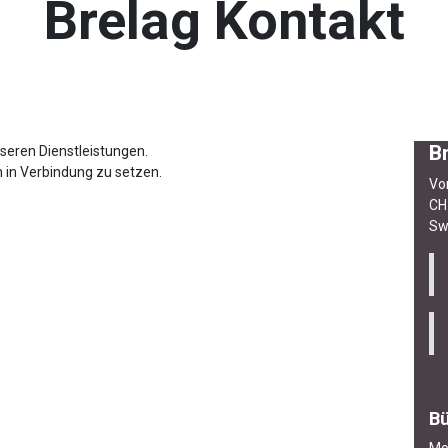
Brelag Kontakt
B
seren Dienstleistungen.
n in Verbindung zu setzen.
Vo
CH
Sw
Bü
e