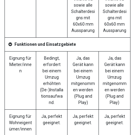
sowie alle
sowie alle
Schalterdesi
Schalterdesi
gns mit
gns mit
60x60 mm
60x60 mm
Aussparung
Aussparung
Funktionen und Einsatzgebiete
Eignung für
Bedingt,
Ja, das
Ja, das
Mieter/inne
erfordert
Gerät kann
Gerät kann
n
bei einem
bei einem
bei einem
Umzug
Umzug
Umzug
erhöhten
mitgenomm
mitgenomm
(De-)Installa
en werden
en werden
tionsaufwa
(Plug and
(Plug and
nd.
Play)
Play)
Eignung für
Ja, perfekt
Ja, perfekt
Ja, perfekt
Wohneigent
geeignet.
geeignet.
geeignet.
ümer/innen