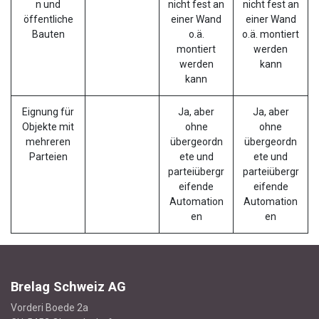
n und
nicht fest an
nicht fest an
öffentliche
einer Wand
einer Wand
Bauten
o.ä.
o.ä. montiert
montiert
werden
werden
kann
kann
Eignung für
Ja, aber
Ja, aber
Objekte mit
ohne
ohne
mehreren
übergeordn
übergeordn
Parteien
ete und
ete und
parteiübergr
parteiübergr
eifende
eifende
Automation
Automation
en
en
Brelag Schweiz AG
Vorderi Boede 2a