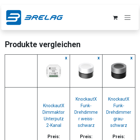
Zum Inhalt springen
Produkte vergleichen
x
x
x
KnockautX
KnockautX
KnockautX
Funk-
Funk-
Dimmaktor
Drehdimme
Drehdimmer
Unterputz
r weiss-
grau-
2-Kanal
schwarz
schwarz
Preis:
Preis:
Preis: