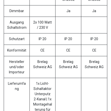
Dimmbar
Ja
Ja
Ausgang
2x 100 Watt
Schaltstrom
/ 230 V
Schutzart
IP 20
IP 20
IP 20
Konformität
CE
CE
CE
Hersteller
Brelag
Brelag
Brelag
und/oder
Schweiz AG
Schweiz AG
Schweiz AG
Importeur
Lieferumfa
1x Licht-
ng
Schaltaktor
Unterputz
2-Kanal | 1x
Montagehal
terung für