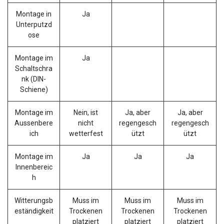
Montage in
Ja
Unterputzd
ose
Montage im
Ja
Schaltschra
nk (DIN-
Schiene)
Montage im
Nein, ist
Ja, aber
Ja, aber
Aussenbere
nicht
regengesch
regengesch
ich
wetterfest
ützt
ützt
Montage im
Ja
Ja
Ja
Innenbereic
h
Witterungsb
Muss im
Muss im
Muss im
eständigkeit
Trockenen
Trockenen
Trockenen
platziert
platziert
platziert