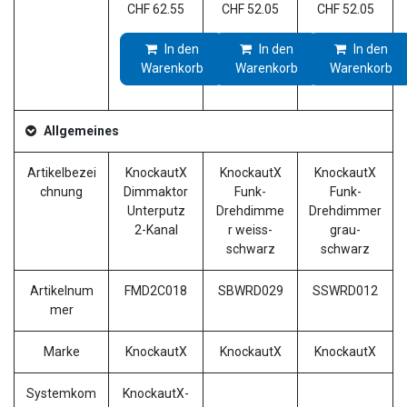
CHF
62.55
CHF
52.05
CHF
52.05
In den
In den
In den
Warenkorb
Warenkorb
Warenkorb
Allgemeines
Artikelbezei
KnockautX
KnockautX
KnockautX
chnung
Dimmaktor
Funk-
Funk-
Unterputz
Drehdimme
Drehdimmer
2-Kanal
r weiss-
grau-
schwarz
schwarz
Artikelnum
FMD2C018
SBWRD029
SSWRD012
mer
Marke
KnockautX
KnockautX
KnockautX
Systemkom
KnockautX-