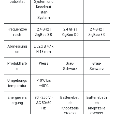
patibilität
System und
Knockaut
Titan-
System
Frequenzbe
2.4 GHz |
2.4 GHz |
2.4 GHz |
reich
ZigBee 3.0
ZigBee 3.0
ZigBee 3.0
Abmessung
L 52 x B 47 x
en
H 18 mm
Produktfarb
Weiss
Grau-
Grau-
e
Schwarz
Schwarz
Umgebungs
-10°C bis
temperatur
+40°C
Energievers
90 - 250 V •
Batteriebetr
Batteriebetri
orgung
AC 50/60
ieb
eb
Hz
Knopfzelle
Knopfzelle
CR2032
CR2032