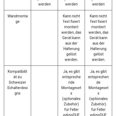
werden
werden
werden
Wandmonta
Kann nicht
Kann nicht
ge
fest fixiert
fest fixiert
montiert
montiert
werden, das
werden, das
Gerät kann
Gerät kann
aus der
aus der
Halterung
Halterung
gelöst
gelöst
werden.
werden.
Kompatibilit
Ja, es gibt
Ja, es gibt
ät zu
entspreche
entsprechen
Schweizer
nde
de
Schalterdesi
Montageset
Montageset
gns
s
s
(optionales
(optionales
Zubehör)
Zubehör)
für Feller
für Feller
edizioDUE
edizioDUE