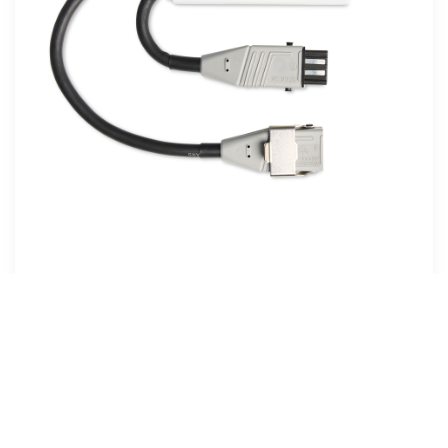
DOMINOSWISS MX FE SLIM
Mit einer Dicke von gerade mal 14,6 Millimetern
ist der MX FE SLIM Empfänger für Storen und
Markisen sogar dünner als ein Hirschmann-
Stecker. Es sind mehrere Favoriten-Positionen
möglich.