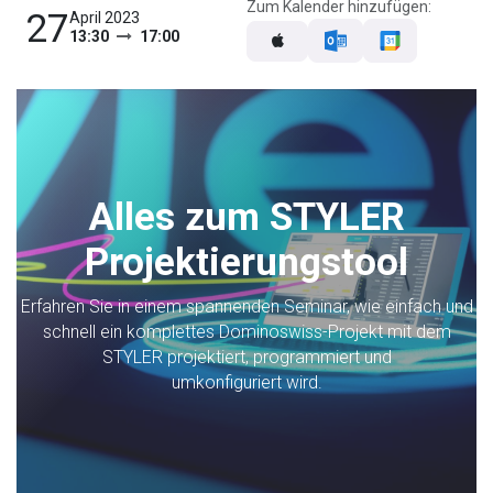
Zum Kalender hinzufügen:
27
April 2023
13:30
17:00
Alles zum STYLER
Projektierungstool
Erfahren Sie in einem spannenden Seminar, wie einfach und
schnell ein komplettes Dominoswiss-Projekt mit dem
STYLER projektiert, programmiert und
umkonfiguriert wird.