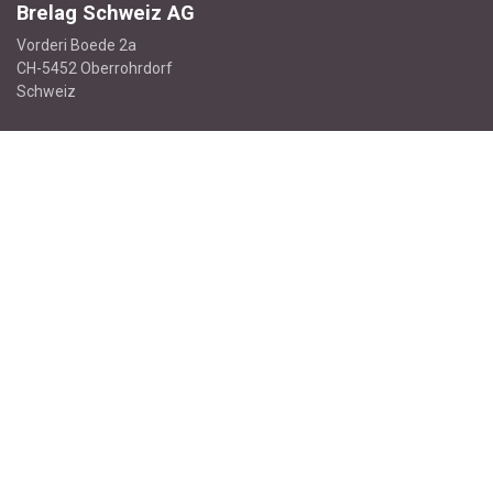
Brelag Schweiz AG
Vorderi Boede 2a
CH-5452 Oberrohrdorf
Schweiz
Kontakt aufnehmen
info@brelag.com
+4
1 56 500 18 18
Newsletter abonnieren
Rechtliches
AGB
Versandkosten
Rücknahmebedingungen
Datenschutzbestimmungen
Impressum