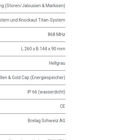
ng (Storen/Jalousien & Markisen)
stem und Knockaut Titan-System
868 MHz
L 260 x B 144 x 90 mm
Hellgrau
llen & Gold Cap (Energiespeicher)
IP 66 (wasserdicht)
CE
Brelag Schweiz AG