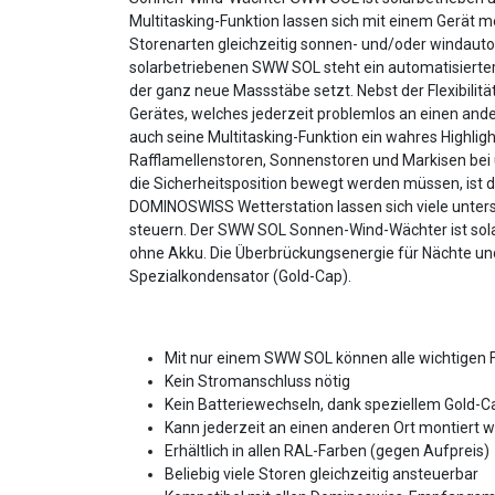
Multitasking-Funktion lassen sich mit einem Gerät m
Storenarten gleichzeitig sonnen- und/oder windaut
solarbetriebenen SWW SOL steht ein automatisierte
der ganz neue Massstäbe setzt. Nebst der Flexibilitä
Gerätes, welches jederzeit problemlos an einen ander
auch seine Multitasking-Funktion ein wahres Highlig
Rafflamellenstoren, Sonnenstoren und Markisen bei 
die Sicherheitsposition bewegt werden müssen, ist d
DOMINOSWISS Wetterstation lassen sich viele unters
steuern. Der SWW SOL Sonnen-Wind-Wächter ist sola
ohne Akku. Die Überbrückungsenergie für Nächte und 
Spezialkondensator (Gold-Cap).
Mit nur einem SWW SOL können alle wichtigen 
Kein Stromanschluss nötig
Kein Batteriewechseln, dank speziellem Gold-
Kann jederzeit an einen anderen Ort montiert 
Erhältlich in allen RAL-Farben (gegen Aufpreis)
Beliebig viele Storen gleichzeitig ansteuerbar