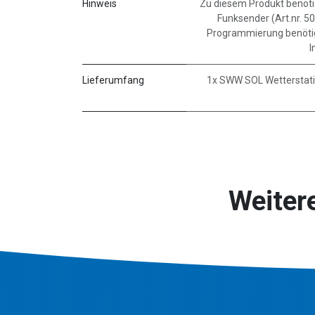
Hinweis
Zu diesem Produkt benöt
Funksender (Art.nr. 5
Programmierung benöti
I
Lieferumfang
1x SWW SOL Wetterstatio
Weiter