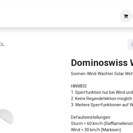
bäudetechnik
Helpdesk
Über uns
Kon
SOL
Dominoswiss 
Sonnen-Wind-Wächter Solar Wett
HINWEIS
1. Sperrfunktion nur bei Wind un
2. Keine Regendetektion möglich
3. Weitere Sperrfunktionen auf 
Defaulteinstellungen:
Sturm = 60 km/h (Rafflamellenst
Wind = 30 km/h (Markisen)