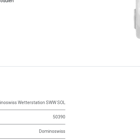
modulen
noswiss Wetterstation SWW SOL
50390
Dominoswiss