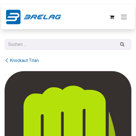
Zum Inhalt springen
Knockaut Titan