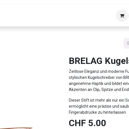
bäudetechnik
Helpdesk
Über uns
Kon
BRELAG Kugel
Zeitlose Eleganz und moderne Fun
stylischen Kugelschreiber von B
angenehme Haptik und bildet ein
Akzenten an Clip, Spitze und En
Dieser Stift ist mehr als nur ein 
ermöglicht eine präzise und sau
Fingerabdrücke zu hinterlassen.
CHF
5.00