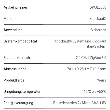
Artikelnummer
DWSLL053
Marke
KnockautX
Anwendung
Sicherheit
Systemkompatibilität
KnockautX-System und Knockaut
Titan-System
Frequenzbereich
2.4 GHz | ZigBee 3.0
Abmessungen
L 70.1 x B 25.1 x T 19.2 mm
Produktfarbe
Weiss
Umgebungstemperatur
-10°C bis +50°C
Energieversorgung
Batteriebetrieb 2x Micro AAA 1.5V