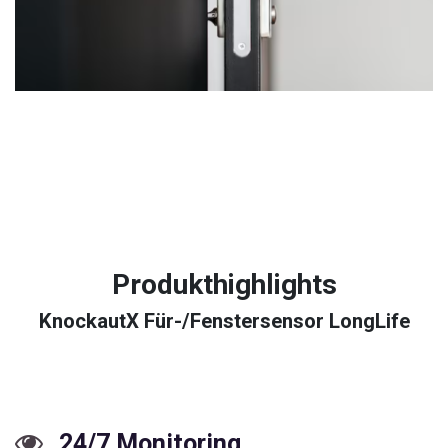
Produkthighlights
KnockautX Für-/Fenstersensor LongLife
24/7 Monitoring