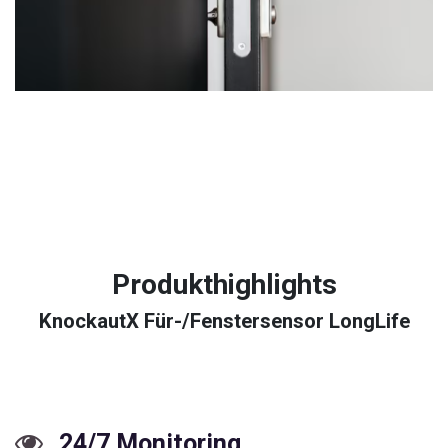
Produkthighlights
KnockautX Für-/Fenstersensor LongLife
24/7 Monitoring