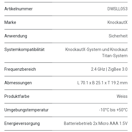
Artikelnummer
DWSLL053
Marke
KnockautX
Anwendung
Sicherheit
Systemkompatibilität
KnockautX-System und Knockaut
Titan-System
Frequenzbereich
2.4 GHz | ZigBee 3.0
Abmessungen
L 70.1 x B 25.1 x T 19.2 mm
Produktfarbe
Weiss
Umgebungstemperatur
-10°C bis +50°C
Energieversorgung
Batteriebetrieb 2x Micro AAA 1.5V