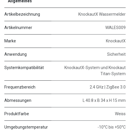
Allgemeines
Artikelbezeichnung
KnockautX Wassermelder
Artikelnummer
WALES009
Marke
KnockautX
Anwendung
Sicherheit
Systemkompatibilität
KnockautX-System und Knockaut
Titan-System
Frequenzbereich
2.4 GHz | ZigBee 3.0
Abmessungen
L 40.8 x B 34 x H 15 mm
Produktfarbe
Weiss
Umgebungstemperatur
-10°C bis +50°C