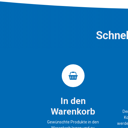
Schnel
In den
Warenkorb
De
Ko
Gewünschte Produkte in den
werde