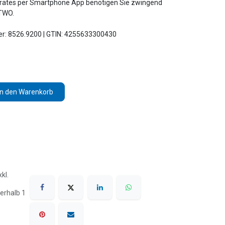
erätes per Smartphone App benötigen Sie zwingend
TWO.
mer: 8526.9200 | GTIN: 4255633300430
In den Warenkorb
kl.
erhalb 1