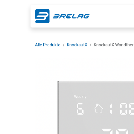
Zum Inhalt springen
Shop
Ge
Alle Produkte
KnockautX
​​​​​​​​​​​​KnockautX W