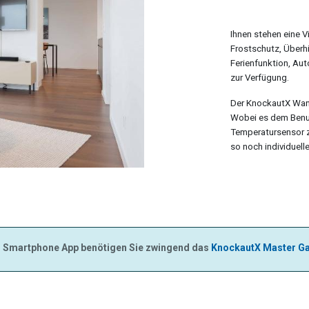
Ihnen stehen eine V
Frostschutz, Über
Ferienfunktion, Au
zur Verfügung.
Der KnockautX Wand
Wobei es dem Benut
Temperatursensor z
so noch individuelle
er Smartphone App benötigen Sie zwingend das
KnockautX Master G