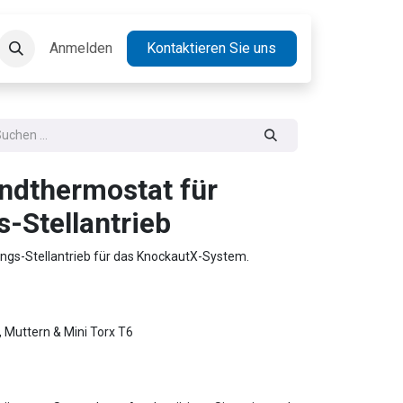
takt
Anmelden
Jobs
Kontaktieren Sie uns
utX Wandthermostat für
-Stellantrieb
gs-Stellantrieb für das KnockautX-System.
 Muttern & Mini Torx T6