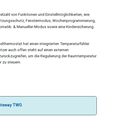
ielzahl von Funktionen und Einstellmöglichkeiten, wie
hitzungsschutz, Fenstermodus, Wochenprogrammierung,
tomatik- & Manueller-Modus sowie eine Kindersicherung
thermostat hat einen integrierten Temperaturfühler.
zer auch offen steht auf einen externen
urückzugreifen, um die Regulierung der Raumtemperatur
r zu steuern.
ateway TWO
.