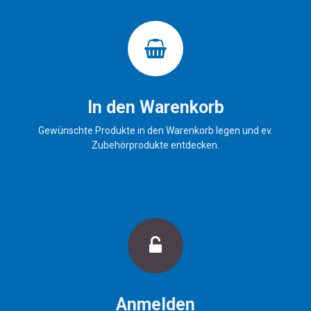
Mit optionalem Montageset in
die meisten CH-
Schalterdesigns, wie z.B. Feller
EDIZIOdue integrierbar.
2 Jahre Garantie |
Zolltarifnummer: 8526.9200 |
GTIN: 4255633300034
In den Warenkorb
Gewünschte Produkte in den Warenkorb legen und ev.
Zubehörprodukte entdecken.
Anmelden