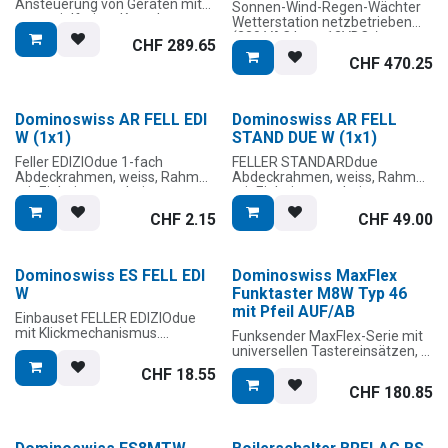
2 Jahre Garantie |
Ansteuerung von Geräten mit
Sonnen-Wind-Regen-Wächter
5 Jahre Garantie |
Zolltarifnummer: 8526.9200 |
potenzialfreiem Kontakt
Wetterstation netzbetrieben
Zolltarifnummer: 8526.9200
GTIN: 4255633300485
(230 VAC bzw. 12VDC /
CHF
289.65
Zolltarifnummer: 8526.9200
150mA)
CHF
470.25
HINWEIS
1. Sperrfunktion nur bei Wind
und Sturm
Dominoswiss AR FELL EDI
Dominoswiss AR FELL
2. Regenfunktion gilt nur für
W (1x1)
STAND DUE W (1x1)
Regen
3. Für Schnee- und Hagelschutz
Feller EDIZIOdue 1-fach
FELLER STANDARDdue
müssen andere Produkte
Abdeckrahmen, weiss, Rahmen
Abdeckrahmen, weiss, Rahmen
gewählt werden
mit Einheitsausschnitt
mit Einheitsausschnitt
4. Weitere Sperrfunktionen auf
Wunsch möglich
CHF
2.15
CHF
49.00
Aussenrahmen zu Aufbauset
Aussenrahmen zu Aufbauset
FELLER EDIZIOdue, ohne
FELLER STANDARDdue, ohne
Defaulteinstellungen:
Einbauset. Einsatzort: AP auf
Einbauset. Einsatzort:
Sturm = 60 km/h
ebener Oberfläche. Farbe:
AP auf ebener Oberfläche.
Dominoswiss ES FELL EDI
Dominoswiss MaxFlex
(Rafflamellenstoren)
Weiss
Farbe: Weiss
W
Funktaster M8W Typ 46
Wind = 30 km/h (Markisen)
Bitte teilen Sie uns
mit Pfeil AUF/AB
Passend zu allen Dominoswiss
Passend zu allen Dominoswiss
Einbauset FELLER EDIZIOdue
Abweichungen schriftlich mit.
& KnockautX Funksender-
& KnockautX Funksender-
mit Klickmechanismus.
Funksender MaxFlex-Serie mit
Einbausets.
Einbausets.
Universeller Einsatz für AP und
universellen Tastereinsätzen, 1
5 Jahre Garantie |
UP möglich. Farbe: Weiss
bis 8 Kanäle verwendbar.
Zolltarifnummer: 9015.8020
Zolltarifnummer: 8538.9040
Zolltarifnummer: 8538.9040
CHF
18.55
Stromversorgung:
CHF
180.85
Passend zu allen Dominoswiss
Batteriebetrieb (Knopfzelle
Funksender der MX-Serie.
CR2032) oder mittels
optionalem Unterputz-Netzteil
Zolltarifnummer: 8538.9040
(9 bis 24 VDC). Keine