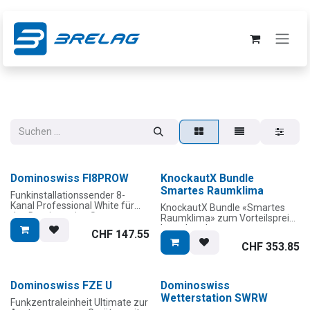
Zum Inhalt springen
Dominoswiss FI8PROW
KnockautX Bundle
Smartes Raumklima
Funkinstallationssender 8-
Kanal Professional White für
KnockautX Bundle «Smartes
das Dominoswiss-System
Raumklima» zum Vorteilspreis
bestehend aus:
CHF
147.55
Lieferumfang:
CHF
353.85
1x Funksender
1x CO2-Luftqualitätssensor
1x Batterie CR2032 (bitte vor
1x
dem Gebrauch wenden!)
Temperatur-/Feuchtigkeitssensor
1x Minihalter
LCD
Dominoswiss FZE U
Dominoswiss
1x Set Schrauben und Dübel
1x Master Gateway TWO
Wetterstation SWRW
und 2 Klebestreifen
Funkzentraleinheit Ultimate zur